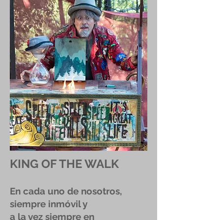
KING OF THE WALK
En cada uno de nosotros,
siempre inmóvil y
a la vez siempre en